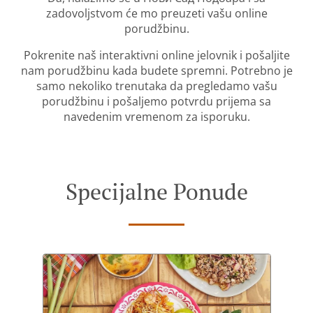
zadovoljstvom će mo preuzeti vašu online
porudžbinu.
Pokrenite naš interaktivni online jelovnik i pošaljite
nam porudžbinu kada budete spremni. Potrebno je
samo nekoliko trenutaka da pregledamo vašu
porudžbinu i pošaljemo potvrdu prijema sa
navedenim vremenom za isporuku.
Specijalne Ponude