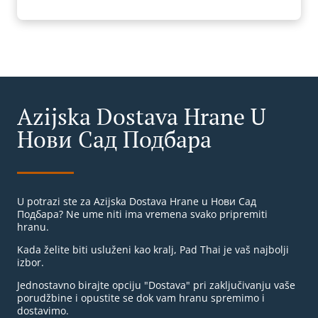
Azijska Dostava Hrane U
Нови Сад Подбара
U potrazi ste za Azijska Dostava Hrane u Нови Сад
Подбара? Ne ume niti ima vremena svako pripremiti
hranu.
Kada želite biti usluženi kao kralj, Pad Thai je vaš najbolji
izbor.
Jednostavno birajte opciju "Dostava" pri zaključivanju vaše
porudžbine i opustite se dok vam hranu spremimo i
dostavimo.