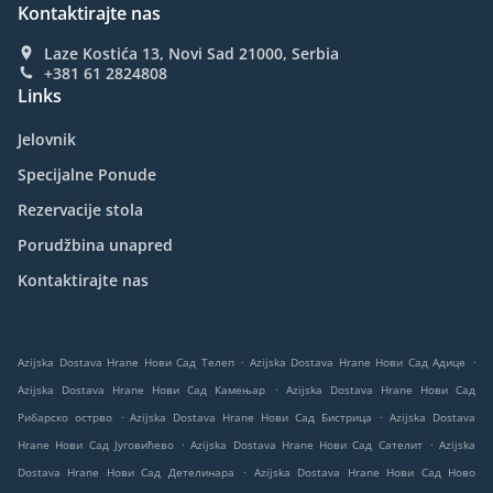
Kontaktirajte nas
Laze Kostića 13, Novi Sad 21000, Serbia
+381 61 2824808
Links
Jelovnik
Specijalne Ponude
Rezervacije stola
Porudžbina unapred
Kontaktirajte nas
.
.
Azijska Dostava Hrane Нови Сад Телеп
Azijska Dostava Hrane Нови Сад Адице
.
Azijska Dostava Hrane Нови Сад Камењар
Azijska Dostava Hrane Нови Сад
.
.
Рибарско острво
Azijska Dostava Hrane Нови Сад Бистрица
Azijska Dostava
.
.
Hrane Нови Сад Југовићево
Azijska Dostava Hrane Нови Сад Сателит
Azijska
.
Dostava Hrane Нови Сад Детелинара
Azijska Dostava Hrane Нови Сад Ново