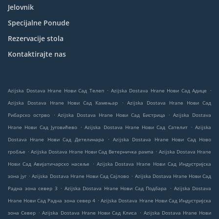
Jelovnik
Specijalne Ponude
Rezervacije stola
Kontaktirajte nas
.
.
Azijska Dostava Hrane Нови Сад Телеп
Azijska Dostava Hrane Нови Сад Адице
.
Azijska Dostava Hrane Нови Сад Камењар
Azijska Dostava Hrane Нови Сад
.
.
Рибарско острво
Azijska Dostava Hrane Нови Сад Бистрица
Azijska Dostava
.
.
Hrane Нови Сад Југовићево
Azijska Dostava Hrane Нови Сад Сателит
Azijska
.
Dostava Hrane Нови Сад Детелинара
Azijska Dostava Hrane Нови Сад Ново
.
.
гробље
Azijska Dostava Hrane Нови Сад Ветерничка рампа
Azijska Dostava Hrane
.
Нови Сад Авијатичарско насеље
Azijska Dostava Hrane Нови Сад Индустријска
.
.
зона југ
Azijska Dostava Hrane Нови Сад Сајлово
Azijska Dostava Hrane Нови Сад
.
.
Радна зона север 3
Azijska Dostava Hrane Нови Сад Подбара
Azijska Dostava
.
Hrane Нови Сад Радна зона север 4
Azijska Dostava Hrane Нови Сад Индустријска
.
.
зона Север
Azijska Dostava Hrane Нови Сад Клиса
Azijska Dostava Hrane Нови