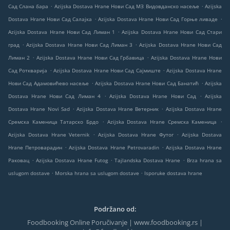
.
.
Сад Слана бара
Azijska Dostava Hrane Нови Сад МЗ Видовданско насеље
Azijska
.
.
Dostava Hrane Нови Сад Салајка
Azijska Dostava Hrane Нови Сад Горње ливаде
.
Azijska Dostava Hrane Нови Сад Лиман 1
Azijska Dostava Hrane Нови Сад Стари
.
.
град
Azijska Dostava Hrane Нови Сад Лиман 3
Azijska Dostava Hrane Нови Сад
.
.
Лиман 2
Azijska Dostava Hrane Нови Сад Грбавица
Azijska Dostava Hrane Нови
.
.
Сад Роткварија
Azijska Dostava Hrane Нови Сад Сајмиште
Azijska Dostava Hrane
.
.
Нови Сад Адамовићево насеље
Azijska Dostava Hrane Нови Сад Банатић
Azijska
.
.
Dostava Hrane Нови Сад Лиман 4
Azijska Dostava Hrane Нови Сад
Azijska
.
.
Dostava Hrane Novi Sad
Azijska Dostava Hrane Ветерник
Azijska Dostava Hrane
.
.
Сремска Каменица Татарско Брдо
Azijska Dostava Hrane Сремска Каменица
.
.
Azijska Dostava Hrane Veternik
Azijska Dostava Hrane Футог
Azijska Dostava
.
.
Hrane Петроварадин
Azijska Dostava Hrane Petrovaradin
Azijska Dostava Hrane
.
.
.
Раковац
Azijska Dostava Hrane Futog
Tajlandska Dostava Hrane
Brza hrana sa
.
.
uslugom dostave
Morska hrana sa uslugom dostave
Isporuke dostava hrane
Podržano od:
Foodbooking Online Poručivanje | www.foodbooking.rs |