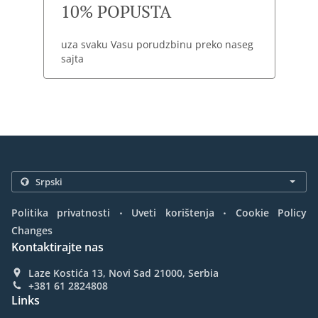
10% POPUSTA
uza svaku Vasu porudzbinu preko naseg
sajta
.
.
Politika privatnosti
Uveti korištenja
Cookie Policy
Changes
Kontaktirajte nas
Laze Kostića 13, Novi Sad 21000, Serbia
+381 61 2824808
Links