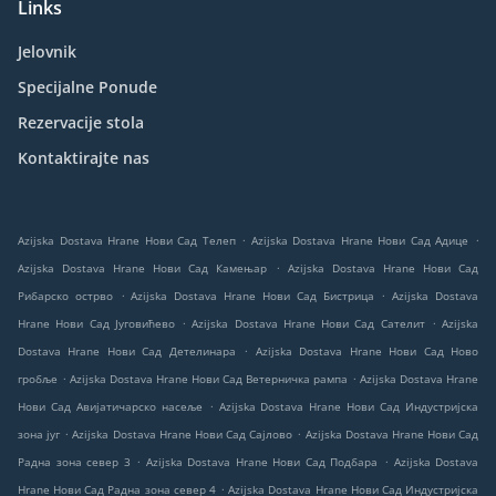
Links
Jelovnik
Specijalne Ponude
Rezervacije stola
Kontaktirajte nas
.
.
Azijska Dostava Hrane Нови Сад Телеп
Azijska Dostava Hrane Нови Сад Адице
.
Azijska Dostava Hrane Нови Сад Камењар
Azijska Dostava Hrane Нови Сад
.
.
Рибарско острво
Azijska Dostava Hrane Нови Сад Бистрица
Azijska Dostava
.
.
Hrane Нови Сад Југовићево
Azijska Dostava Hrane Нови Сад Сателит
Azijska
.
Dostava Hrane Нови Сад Детелинара
Azijska Dostava Hrane Нови Сад Ново
.
.
гробље
Azijska Dostava Hrane Нови Сад Ветерничка рампа
Azijska Dostava Hrane
.
Нови Сад Авијатичарско насеље
Azijska Dostava Hrane Нови Сад Индустријска
.
.
зона југ
Azijska Dostava Hrane Нови Сад Сајлово
Azijska Dostava Hrane Нови Сад
.
.
Радна зона север 3
Azijska Dostava Hrane Нови Сад Подбара
Azijska Dostava
.
Hrane Нови Сад Радна зона север 4
Azijska Dostava Hrane Нови Сад Индустријска