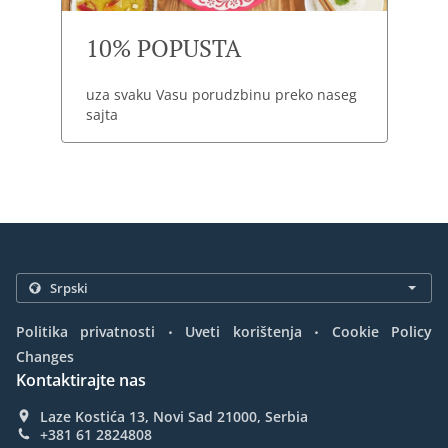
10% POPUSTA
uza svaku Vasu porudzbinu preko naseg
sajta
.
.
Politika privatnosti
Uveti korištenja
Cookie Policy
Changes
Kontaktirajte nas
Laze Kostića 13, Novi Sad 21000, Serbia
+381 61 2824808