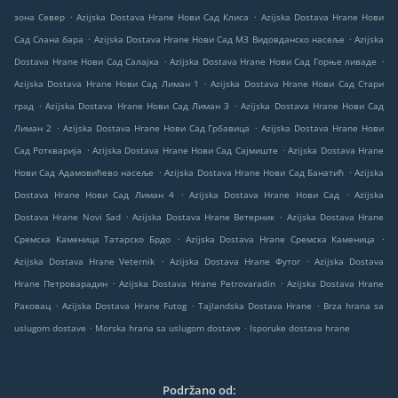
.
.
зона Север
Azijska Dostava Hrane Нови Сад Клиса
Azijska Dostava Hrane Нови
.
.
Сад Слана бара
Azijska Dostava Hrane Нови Сад МЗ Видовданско насеље
Azijska
.
.
Dostava Hrane Нови Сад Салајка
Azijska Dostava Hrane Нови Сад Горње ливаде
.
Azijska Dostava Hrane Нови Сад Лиман 1
Azijska Dostava Hrane Нови Сад Стари
.
.
град
Azijska Dostava Hrane Нови Сад Лиман 3
Azijska Dostava Hrane Нови Сад
.
.
Лиман 2
Azijska Dostava Hrane Нови Сад Грбавица
Azijska Dostava Hrane Нови
.
.
Сад Роткварија
Azijska Dostava Hrane Нови Сад Сајмиште
Azijska Dostava Hrane
.
.
Нови Сад Адамовићево насеље
Azijska Dostava Hrane Нови Сад Банатић
Azijska
.
.
Dostava Hrane Нови Сад Лиман 4
Azijska Dostava Hrane Нови Сад
Azijska
.
.
Dostava Hrane Novi Sad
Azijska Dostava Hrane Ветерник
Azijska Dostava Hrane
.
.
Сремска Каменица Татарско Брдо
Azijska Dostava Hrane Сремска Каменица
.
.
Azijska Dostava Hrane Veternik
Azijska Dostava Hrane Футог
Azijska Dostava
.
.
Hrane Петроварадин
Azijska Dostava Hrane Petrovaradin
Azijska Dostava Hrane
.
.
.
Раковац
Azijska Dostava Hrane Futog
Tajlandska Dostava Hrane
Brza hrana sa
.
.
uslugom dostave
Morska hrana sa uslugom dostave
Isporuke dostava hrane
Podržano od: