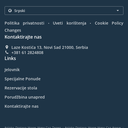
.
.
Politika privatnosti
Uveti korištenja
Cookie Policy
Changes
Kontaktirajte nas
Laze Kostića 13, Novi Sad 21000, Serbia
+381 61 2824808
Links
Jelovnik
Specijalne Ponude
Rezervacije stola
Porudžbina unapred
Kontaktirajte nas
.
.
Azijska Dostava Hrane Нови Сад Телеп
Azijska Dostava Hrane Нови Сад Адице