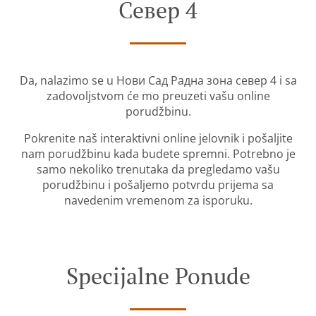
Север 4
Da, nalazimo se u Нови Сад Радна зона север 4 i sa
zadovoljstvom će mo preuzeti vašu online
porudžbinu.
Pokrenite naš interaktivni online jelovnik i pošaljite
nam porudžbinu kada budete spremni. Potrebno je
samo nekoliko trenutaka da pregledamo vašu
porudžbinu i pošaljemo potvrdu prijema sa
navedenim vremenom za isporuku.
Specijalne Ponude