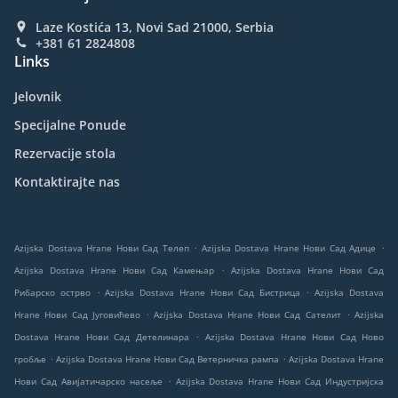
Laze Kostića 13, Novi Sad 21000, Serbia
+381 61 2824808
Links
Jelovnik
Specijalne Ponude
Rezervacije stola
Kontaktirajte nas
.
.
Azijska Dostava Hrane Нови Сад Телеп
Azijska Dostava Hrane Нови Сад Адице
.
Azijska Dostava Hrane Нови Сад Камењар
Azijska Dostava Hrane Нови Сад
.
.
Рибарско острво
Azijska Dostava Hrane Нови Сад Бистрица
Azijska Dostava
.
.
Hrane Нови Сад Југовићево
Azijska Dostava Hrane Нови Сад Сателит
Azijska
.
Dostava Hrane Нови Сад Детелинара
Azijska Dostava Hrane Нови Сад Ново
.
.
гробље
Azijska Dostava Hrane Нови Сад Ветерничка рампа
Azijska Dostava Hrane
.
Нови Сад Авијатичарско насеље
Azijska Dostava Hrane Нови Сад Индустријска