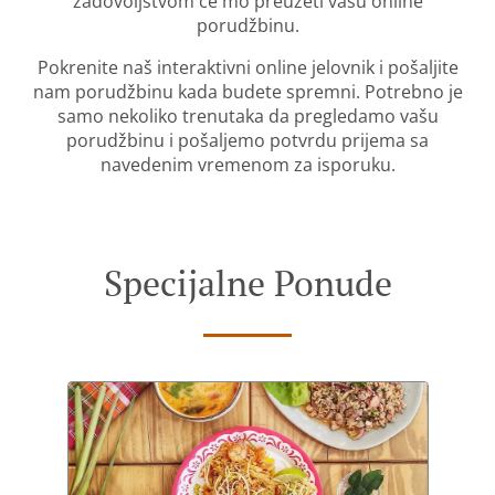
zadovoljstvom će mo preuzeti vašu online
porudžbinu.
Pokrenite naš interaktivni online jelovnik i pošaljite
nam porudžbinu kada budete spremni. Potrebno je
samo nekoliko trenutaka da pregledamo vašu
porudžbinu i pošaljemo potvrdu prijema sa
navedenim vremenom za isporuku.
Specijalne Ponude