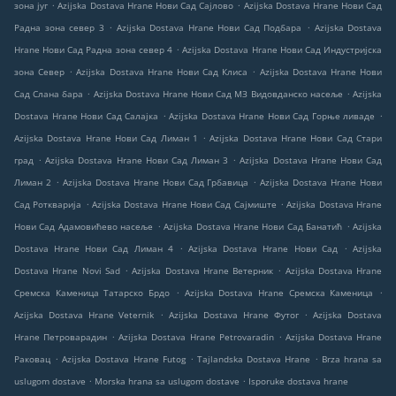
.
.
зона југ
Azijska Dostava Hrane Нови Сад Сајлово
Azijska Dostava Hrane Нови Сад
.
.
Радна зона север 3
Azijska Dostava Hrane Нови Сад Подбара
Azijska Dostava
.
Hrane Нови Сад Радна зона север 4
Azijska Dostava Hrane Нови Сад Индустријска
.
.
зона Север
Azijska Dostava Hrane Нови Сад Клиса
Azijska Dostava Hrane Нови
.
.
Сад Слана бара
Azijska Dostava Hrane Нови Сад МЗ Видовданско насеље
Azijska
.
.
Dostava Hrane Нови Сад Салајка
Azijska Dostava Hrane Нови Сад Горње ливаде
.
Azijska Dostava Hrane Нови Сад Лиман 1
Azijska Dostava Hrane Нови Сад Стари
.
.
град
Azijska Dostava Hrane Нови Сад Лиман 3
Azijska Dostava Hrane Нови Сад
.
.
Лиман 2
Azijska Dostava Hrane Нови Сад Грбавица
Azijska Dostava Hrane Нови
.
.
Сад Роткварија
Azijska Dostava Hrane Нови Сад Сајмиште
Azijska Dostava Hrane
.
.
Нови Сад Адамовићево насеље
Azijska Dostava Hrane Нови Сад Банатић
Azijska
.
.
Dostava Hrane Нови Сад Лиман 4
Azijska Dostava Hrane Нови Сад
Azijska
.
.
Dostava Hrane Novi Sad
Azijska Dostava Hrane Ветерник
Azijska Dostava Hrane
.
.
Сремска Каменица Татарско Брдо
Azijska Dostava Hrane Сремска Каменица
.
.
Azijska Dostava Hrane Veternik
Azijska Dostava Hrane Футог
Azijska Dostava
.
.
Hrane Петроварадин
Azijska Dostava Hrane Petrovaradin
Azijska Dostava Hrane
.
.
.
Раковац
Azijska Dostava Hrane Futog
Tajlandska Dostava Hrane
Brza hrana sa
.
.
uslugom dostave
Morska hrana sa uslugom dostave
Isporuke dostava hrane